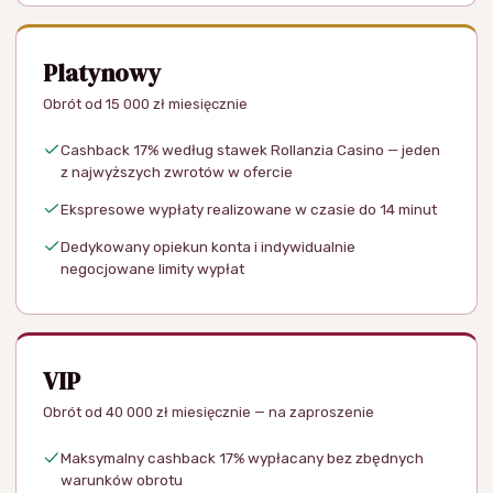
Platynowy
Obrót od 15 000 zł miesięcznie
Cashback 17% według stawek Rollanzia Casino — jeden
z najwyższych zwrotów w ofercie
Ekspresowe wypłaty realizowane w czasie do 14 minut
Dedykowany opiekun konta i indywidualnie
negocjowane limity wypłat
VIP
Obrót od 40 000 zł miesięcznie — na zaproszenie
Maksymalny cashback 17% wypłacany bez zbędnych
warunków obrotu