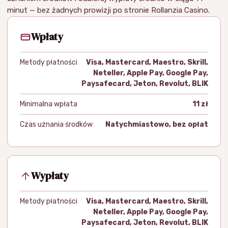
minut — bez żadnych prowizji po stronie Rollanzia Casino.
Wpłaty
Metody płatności
Visa, Mastercard, Maestro, Skrill,
Neteller, Apple Pay, Google Pay,
Paysafecard, Jeton, Revolut, BLIK
Minimalna wpłata
11 zł
Czas uznania środków
Natychmiastowo, bez opłat
Wypłaty
Metody płatności
Visa, Mastercard, Maestro, Skrill,
Neteller, Apple Pay, Google Pay,
Paysafecard, Jeton, Revolut, BLIK