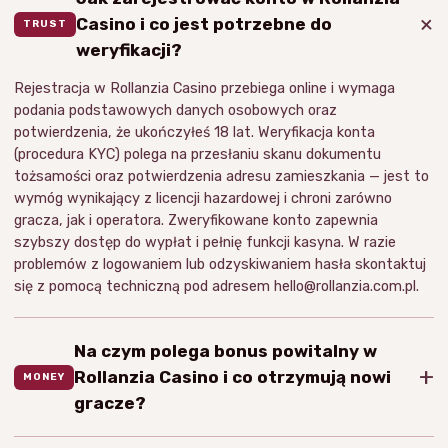
+
Casino i co jest potrzebne do
TRUST
weryfikacji?
Rejestracja w Rollanzia Casino przebiega online i wymaga
podania podstawowych danych osobowych oraz
potwierdzenia, że ukończyłeś 18 lat. Weryfikacja konta
(procedura KYC) polega na przesłaniu skanu dokumentu
tożsamości oraz potwierdzenia adresu zamieszkania — jest to
wymóg wynikający z licencji hazardowej i chroni zarówno
gracza, jak i operatora. Zweryfikowane konto zapewnia
szybszy dostęp do wypłat i pełnię funkcji kasyna. W razie
problemów z logowaniem lub odzyskiwaniem hasła skontaktuj
się z pomocą techniczną pod adresem
hello@rollanzia.com.pl
.
Na czym polega bonus powitalny w
+
Rollanzia Casino i co otrzymują nowi
MONEY
gracze?