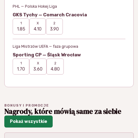
PHL — Polska Hokej Liga
GKS Tychy — Comarch Cracovia
1
X
2
1.85
4.10
3.90
Liga Mistrzów UEFA — faza grupowa
Sporting CP — Śląsk Wrocław
1
X
2
1.70
3.60
4.80
BONUSY I PROMOCJE
Nagrody, które mówią same za siebie
Pokaż wszystkie