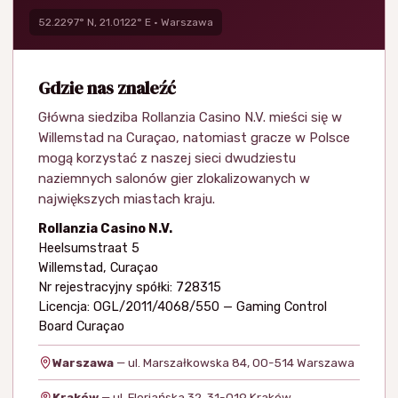
52.2297° N, 21.0122° E · Warszawa
Gdzie nas znaleźć
Główna siedziba Rollanzia Casino N.V. mieści się w
Willemstad na Curaçao, natomiast gracze w Polsce
mogą korzystać z naszej sieci dwudziestu
naziemnych salonów gier zlokalizowanych w
największych miastach kraju.
Rollanzia Casino N.V.
Heelsumstraat 5
Willemstad, Curaçao
Nr rejestracyjny spółki: 728315
Licencja: OGL/2011/4068/550 — Gaming Control
Board Curaçao
Warszawa
— ul. Marszałkowska 84, 00-514 Warszawa
Kraków
— ul. Floriańska 32, 31-019 Kraków