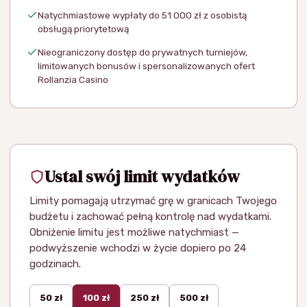
Natychmiastowe wypłaty do 51 000 zł z osobistą
obsługą priorytetową
Nieograniczony dostęp do prywatnych turniejów,
limitowanych bonusów i spersonalizowanych ofert
Rollanzia Casino
Ustal swój limit wydatków
Limity pomagają utrzymać grę w granicach Twojego
budżetu i zachować pełną kontrolę nad wydatkami.
Obniżenie limitu jest możliwe natychmiast —
podwyższenie wchodzi w życie dopiero po 24
godzinach.
50 zł
100 zł
250 zł
500 zł