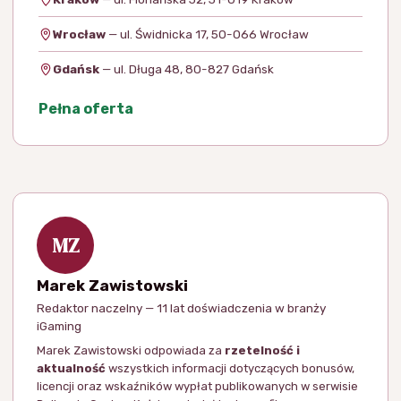
Wrocław
— ul. Świdnicka 17, 50-066 Wrocław
Gdańsk
— ul. Długa 48, 80-827 Gdańsk
Pełna oferta
MZ
Marek Zawistowski
Redaktor naczelny — 11 lat doświadczenia w branży
iGaming
Marek Zawistowski odpowiada za
rzetelność i
aktualność
wszystkich informacji dotyczących bonusów,
licencji oraz wskaźników wypłat publikowanych w serwisie