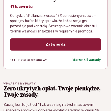
17% zwrotu
Co tydzień Rollanzia zwraca 17% poniesionych strat —
spokojny bufor, który sprawia, że każda sesja gry
pozostaje pod kontrolą. Szczegółowe warunki obrotu i
termin ważności znajdziesz w regulaminie promocji.
Zatwierdź
Warunki i zasady
18+ · Materiał reklamowy
WPŁATY I WYPŁATY
Zero ukrytych opłat. Twoje pieniądze,
Twoje zasady.
Zasilaj konto już od 11 zł, ciesz się natychmiastowym
uznaniem środków i odbieraj wypłaty średnio w ciągu 14