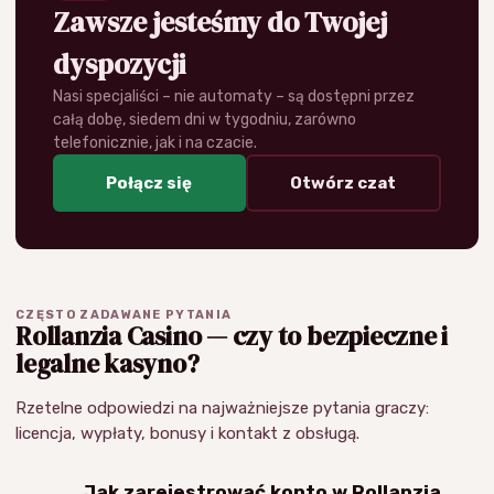
Zawsze jesteśmy do Twojej
dyspozycji
Nasi specjaliści – nie automaty – są dostępni przez
całą dobę, siedem dni w tygodniu, zarówno
telefonicznie, jak i na czacie.
Połącz się
Otwórz czat
CZĘSTO ZADAWANE PYTANIA
Rollanzia Casino — czy to bezpieczne i
legalne kasyno?
Rzetelne odpowiedzi na najważniejsze pytania graczy:
licencja, wypłaty, bonusy i kontakt z obsługą.
Jak zarejestrować konto w Rollanzia