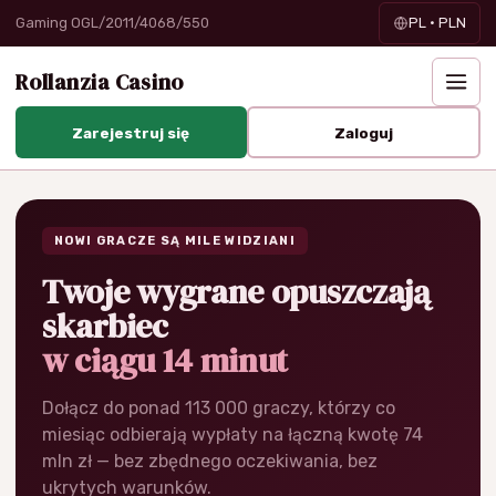
Gaming OGL/2011/4068/550
PL · PLN
Rollanzia Casino
Zarejestruj się
Zaloguj
NOWI GRACZE SĄ MILE WIDZIANI
Twoje wygrane opuszczają
skarbiec
w ciągu 14 minut
Dołącz do ponad 113 000 graczy, którzy co
miesiąc odbierają wypłaty na łączną kwotę 74
mln zł — bez zbędnego oczekiwania, bez
ukrytych warunków.